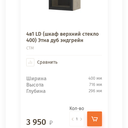
4в1 LD (шкаф верхний стекло
400) Этна дуб эндгрейн
СТМ
Сравнить
Ширина
400 мм
Высота
716 мм
Глубина
296 мм
Кол-во
3 950