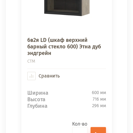
6в2я LD (шкаф верхний
барный стекло 600) Этна дуб
эндгрейн
СТМ
Сравнить
Ширина
600 мм
Высота
716 мм
Глубина
296 мм
Кол-во