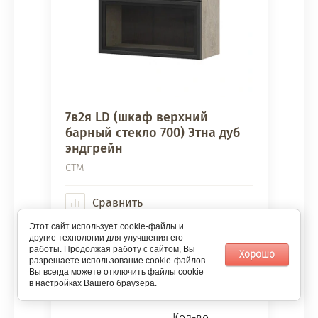
7в2я LD (шкаф верхний
барный стекло 700) Этна дуб
эндгрейн
СТМ
Сравнить
Этот сайт использует cookie-файлы и
другие технологии для улучшения его
Ширина
700 мм
работы. Продолжая работу с сайтом, Вы
Хорошо
Высота
716 мм
разрешаете использование cookie-файлов.
Вы всегда можете отключить файлы cookie
Глубина
296 мм
в настройках Вашего браузера.
Кол-во