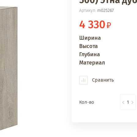
500) Этна ду
Артикул:
m025267
4 330
Ширина
Высота
Глубина
Материал
Сравнить
Кол-во