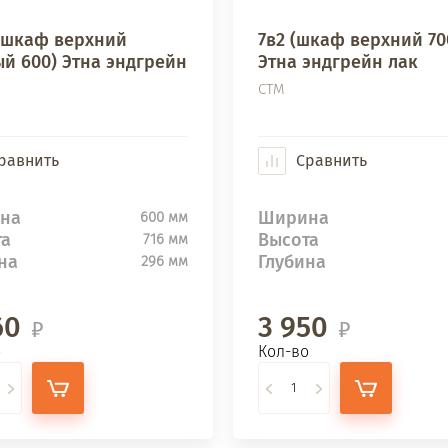
(шкаф верхний
7в2 (шкаф верхний 70
й 600) Этна эндгрейн
Этна эндгрейн лак
СТМ
равнить
Сравнить
на
Ширина
600 мм
та
Высота
716 мм
на
Глубина
296 мм
60
3 950
о
Кол-во