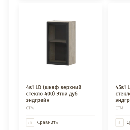
4в1 LD (шкаф верхний
45в1 
стекло 400) Этна дуб
стекл
эндгрейн
эндг
СТМ
СТМ
Сравнить
С