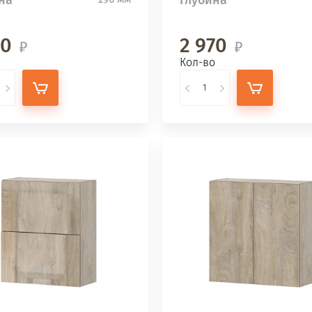
60
2 970
о
Кол-во