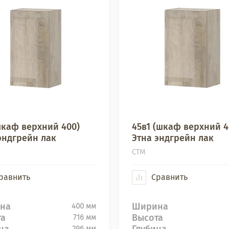
шкаф верхний 400)
45в1 (шкаф верхний 4
эндгрейн лак
Этна эндгрейн лак
СТМ
равнить
Сравнить
на
Ширина
400 мм
та
Высота
716 мм
на
Глубина
296 мм