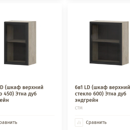
LD (шкаф верхний
6в1 LD (шкаф верхни
о 450) Этна дуб
стекло 600) Этна дуб
рейн
эндгрейн
СТМ
равнить
Сравнить