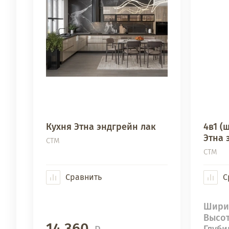
Кухня Этна эндгрейн лак
4в1 (
Этна 
СТМ
СТМ
Сравнить
С
Шири
Высо
14 360
Глуби