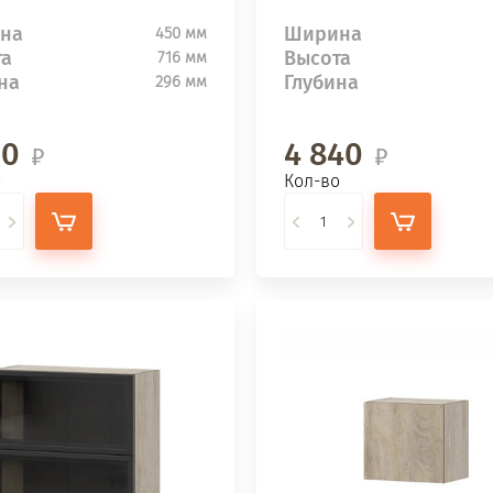
на
Ширина
450 мм
та
Высота
716 мм
на
Глубина
296 мм
20
4 840
о
Кол-во