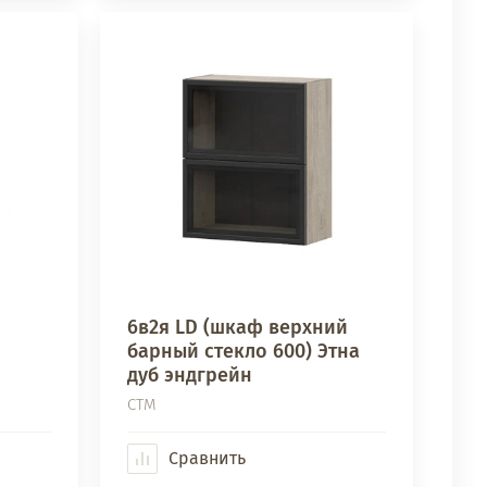
й
6в2я LD (шкаф верхний
барный стекло 600) Этна
дуб эндгрейн
СТМ
Сравнить