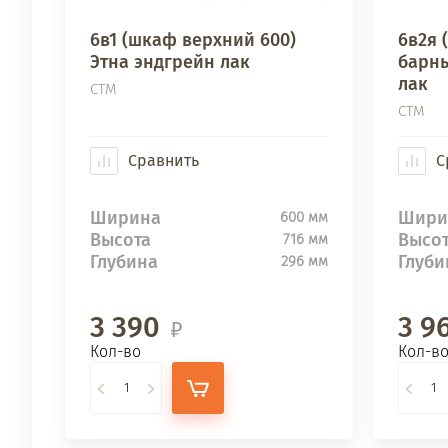
6в1 (шкаф верхний 600)
6в2я 
Этна эндгрейн лак
барны
лак
СТМ
СТМ
Сравнить
С
Ширина
Шири
600 мм
Высота
Высо
716 мм
Глубина
Глуби
296 мм
3 390
3 9
Кол-во
Кол-в