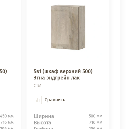
50)
5в1 (шкаф верхний 500)
Этна эндгрейн лак
СТМ
Сравнить
Ширина
450 мм
500 мм
Высота
716 мм
716 мм
Глубина
296 мм
296 мм