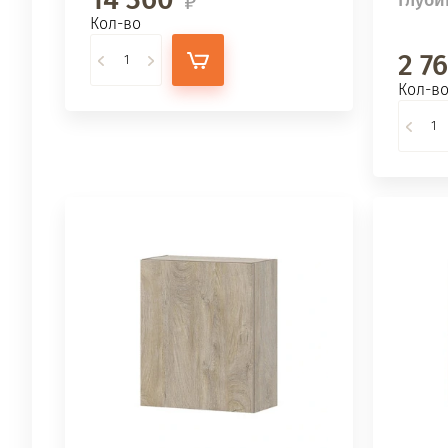
Кол-во
2 7
Кол-в