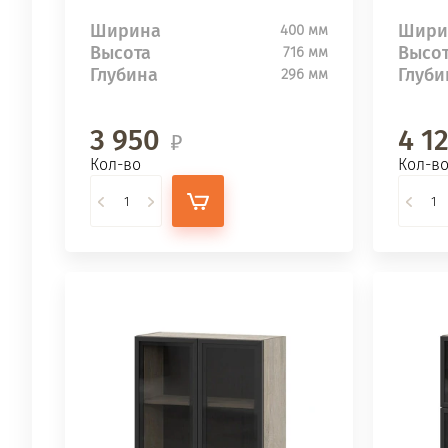
Ширина
Шири
400 мм
Высота
Высо
716 мм
Глубина
Глуби
296 мм
3 950
4 1
Кол-во
Кол-в