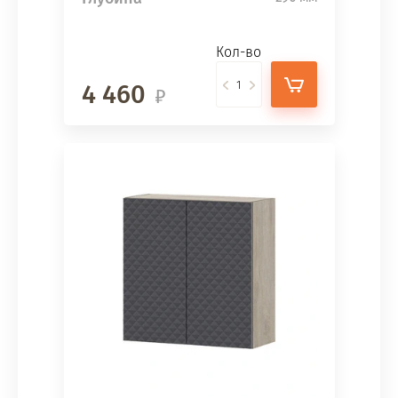
Кол-во
4 460