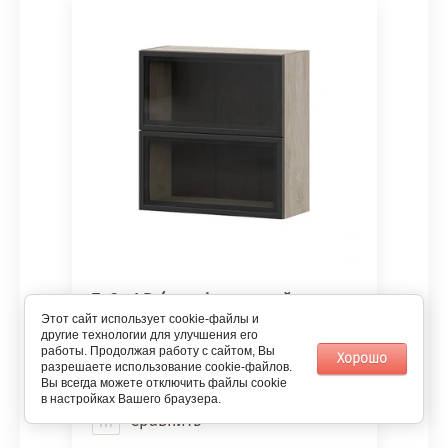
7в2я LD (шкаф верхний
барный стекло 700) Этна дуб
Этот сайт использует cookie-файлы и
другие технологии для улучшения его
эндгрейн
работы. Продолжая работу с сайтом, Вы
Хорошо
разрешаете использование cookie-файлов.
СТМ
Вы всегда можете отключить файлы cookie
в настройках Вашего браузера.
Сравнить