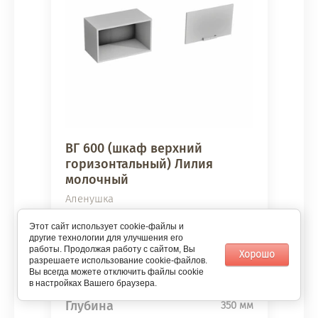
ВГ 600 (шкаф верхний
горизонтальный) Лилия
молочный
Аленушка
Этот сайт использует cookie-файлы и
Сравнить
другие технологии для улучшения его
работы. Продолжая работу с сайтом, Вы
Хорошо
разрешаете использование cookie-файлов.
Вы всегда можете отключить файлы cookie
Ширина
600 мм
в настройках Вашего браузера.
Высота
358 мм
Глубина
350 мм