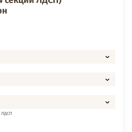
4 секции ЛДСП)
он
ЛДСП