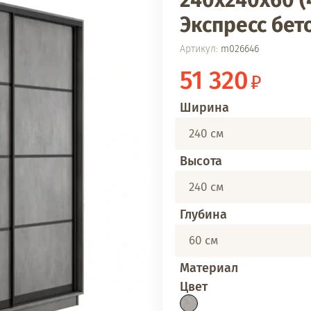
240х240х60 (
Экспресс бет
Артикул:
m026646
51 320
Ширина
240 см
Высота
240 см
Глубина
60 см
Материал
Цвет