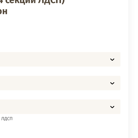
4 секции ЛДСП)
он
ЛДСП