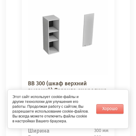
ВВ 300 (шкаф верхний
высокий) Лаванда смородина
Этот сайт использует cookie-файлы и
Аленушка
другие технологии для улучшения его
работы. Продолжая работу с сайтом, Вы
Хорошо
разрешаете использование cookie-файлов.
Сравнить
Вы всегда можете отключить файлы cookie
в настройках Вашего браузера.
Ширина
300 мм