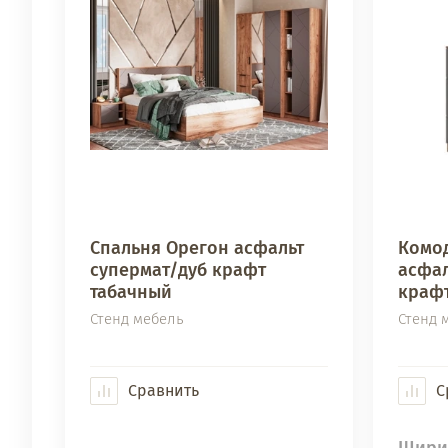
Спальня Орегон асфальт
Комод
супермат/дуб крафт
асфал
табачный
краф
Стенд мебель
Стенд 
Сравнить
С
Шири