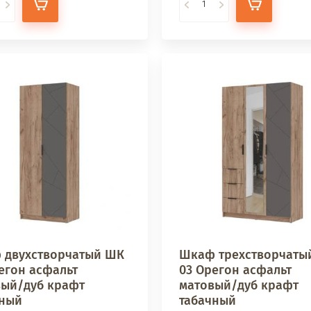
 двухстворчатый ШК
Шкаф трехстворчаты
егон асфальт
03 Орегон асфальт
вый/дуб крафт
матовый/дуб крафт
чный
табачный