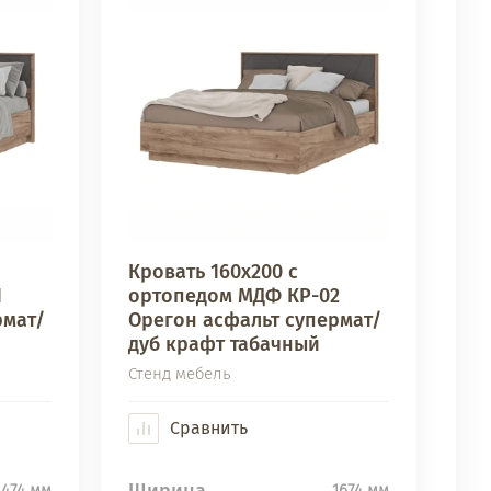
Кровать 160х200 с
1
ортопедом МДФ КР-02
рмат/
Орегон асфальт супермат/
дуб крафт табачный
Стенд мебель
Сравнить
Ширина
1474 мм
1674 мм