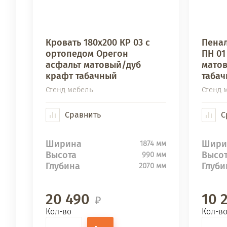
Кровать 180х200 КР 03 с
Пена
ортопедом Орегон
ПН 01
асфальт матовый/дуб
мато
крафт табачный
таба
Стенд мебель
Стенд 
Сравнить
С
Ширина
Шири
1874 мм
Высота
Высо
990 мм
Глубина
Глуби
2070 мм
20 490
10 
Кол-во
Кол-в