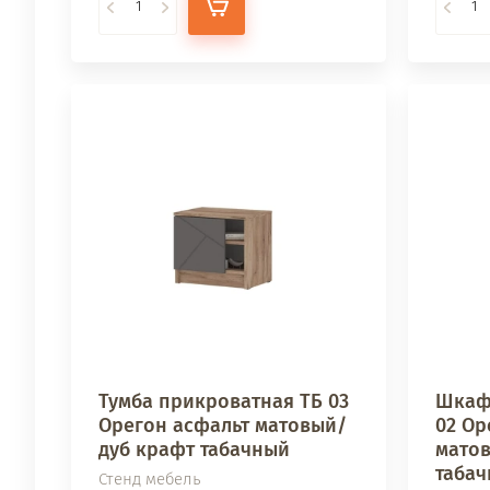
Тумба прикроватная ТБ 03
Шкаф
Орегон асфальт матовый/
02 Ор
дуб крафт табачный
мато
таба
Стенд мебель