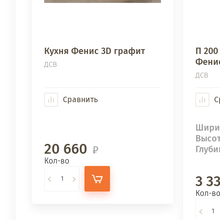
Кухня Фенис 3D графит
П 200
Фенис
ДСВ
ДСВ
Сравнить
С
Шири
Высо
20 660
Глуби
Кол-во
3 3
Кол-в