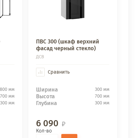
)
ПВС 300 (шкаф верхний
фасад черный стекло)
ДСВ
Сравнить
Ширина
800 мм
300 мм
Высота
700 мм
700 мм
Глубина
300 мм
300 мм
6 090
Кол-во