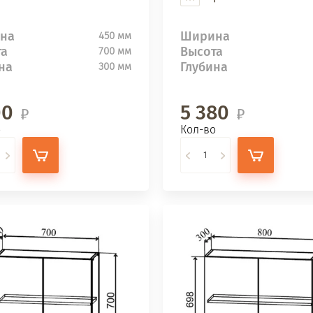
на
Ширина
450 мм
та
Высота
700 мм
на
Глубина
300 мм
00
5 380
о
Кол-во