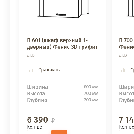
П 601 (шкаф верхний 1-
П 700
дверный) Фенис 3D графит
Фенис
ДСВ
ДСВ
Сравнить
С
Ширина
Шири
600 мм
Высота
Высо
700 мм
Глубина
Глуби
300 мм
6 390
7 1
Кол-во
Кол-в