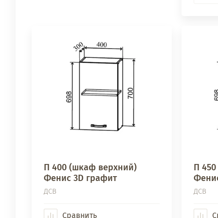
П 400 (шкаф верхний)
П 450
Фенис 3D графит
Фенис
ДСВ
ДСВ
Сравнить
С