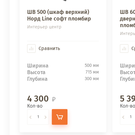
ШВ 500 (шкаф верхний)
ШВ 60
Норд Line софт пломбир
дверн
плом
Интерьер центр
Интерь
Сравнить
С
Ширина
Шири
500 мм
Высота
Высо
715 мм
Глубина
Глуби
300 мм
4 300
5 3
Кол-во
Кол-в