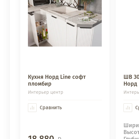
Кухня Норд Line софт
ШВ 30
пломбир
Норд 
Интерьер центр
Интерь
Сравнить
С
Шири
Высо
18 880
Глуби