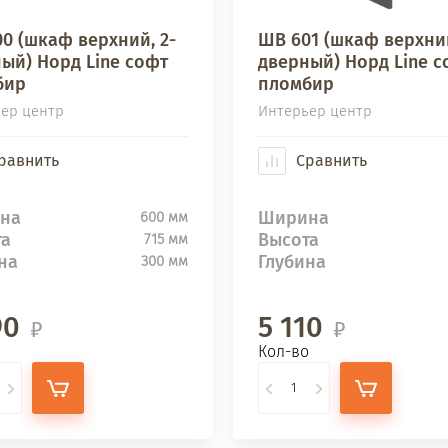
0 (шкаф верхний, 2-
ШВ 601 (шкаф верхний
ый) Норд Line софт
дверный) Норд Line с
бир
пломбир
ер центр
Интерьер центр
равнить
Сравнить
на
Ширина
600 мм
та
Высота
715 мм
на
Глубина
300 мм
90
5 110
о
Кол-во