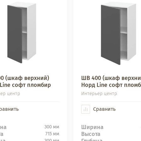
0 (шкаф верхний)
ШВ 400 (шкаф верхни
Line софт пломбир
Норд Line софт плом
ер центр
Интерьер центр
равнить
Сравнить
на
Ширина
300 мм
та
Высота
715 мм
на
Глубина
300 мм