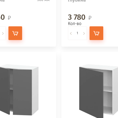
50
3 780
о
Кол-во